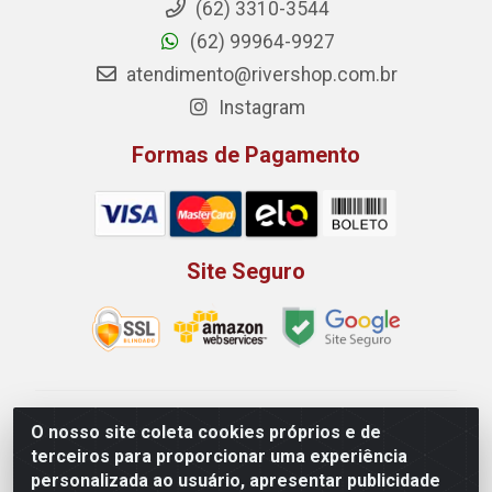
(62) 3310-3544
(62) 99964-9927
atendimento@rivershop.com.br
Instagram
Formas de Pagamento
Site Seguro
Rio Vermelho Distribuição de Alimentos LTDA - Rodovia
O nosso site coleta cookies próprios e de
BR, 153, KM 52 N 00 QD 00 LT 16 - Bairro Jardim
terceiros para proporcionar uma experiência
Eldorado, Anápolis/GO - CEP 75.045-190 - CNPJ
personalizada ao usuário, apresentar publicidade