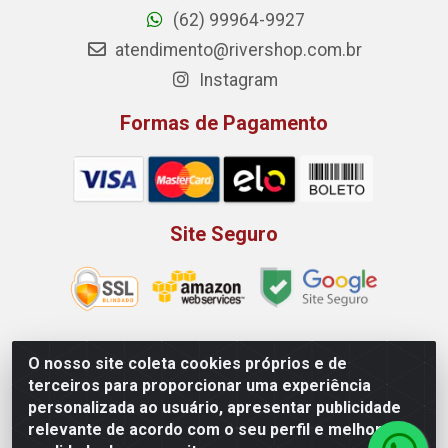
(62) 99964-9927
atendimento@rivershop.com.br
Instagram
Formas de Pagamento
Site Seguro
O nosso site coleta cookies próprios e de
Rio Vermelho Distribuição de Alimentos LTDA - Rodovia BR,
terceiros para proporcionar uma experiência
153, KM 52 N 00 QD 00 LT 16 - Bairro Jardim Eldorado,
personalizada ao usuário, apresentar publicidade
Anápolis/GO - CEP 75.045-190 - CNPJ 10.912.900/0002-40
relevante de acordo com o seu perfil e melhorar a