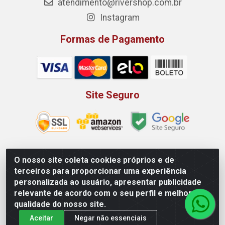
atendimento@rivershop.com.br
Instagram
Formas de Pagamento
Site Seguro
O nosso site coleta cookies próprios e de
Rio Vermelho Distribuição de Alimentos LTDA - Rodovia BR,
terceiros para proporcionar uma experiência
153, KM 52 N 00 QD 00 LT 16 - Bairro Jardim Eldorado,
personalizada ao usuário, apresentar publicidade
Anápolis/GO - CEP 75.045-190 - CNPJ 10.912.900/0002-40
relevante de acordo com o seu perfil e melhorar a
qualidade do nosso site.
Aceitar
Negar não essenciais