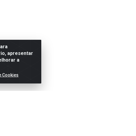
para
io, apresentar
elhorar a
e Cookies