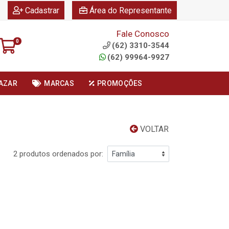
|
|
Cadastrar
Área do Representante
Fale Conosco
0
(62) 3310-3544
(62) 99964-9927
AZAR
MARCAS
PROMOÇÕES
VOLTAR
2 produtos ordenados por: