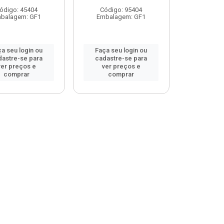
ódigo: 45404
Código: 95404
balagem: GF1
Embalagem: GF1
a seu login ou
Faça seu login ou
dastre-se para
cadastre-se para
ver preços e
ver preços e
comprar
comprar