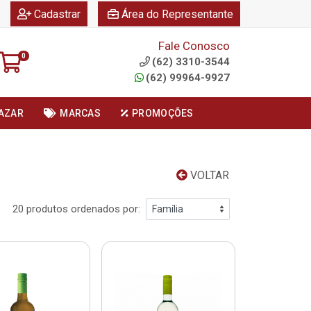
|
|
Cadastrar
Área do Representante
Fale Conosco
0
(62) 3310-3544
(62) 99964-9927
AZAR
MARCAS
PROMOÇÕES
VOLTAR
20 produtos ordenados por: