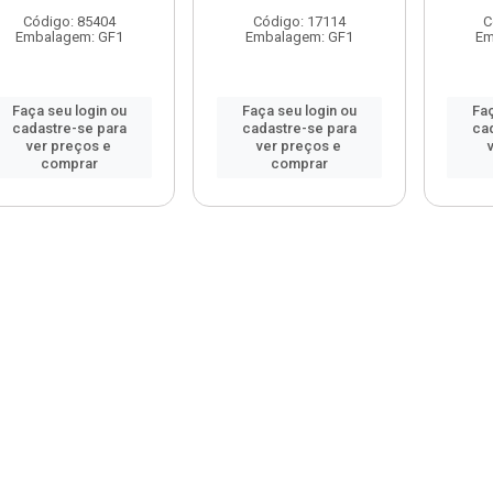
Código: 85404
Código: 17114
C
Embalagem: GF1
Embalagem: GF1
Em
Faça seu login ou
Faça seu login ou
Faç
cadastre-se para
cadastre-se para
ca
ver preços e
ver preços e
comprar
comprar