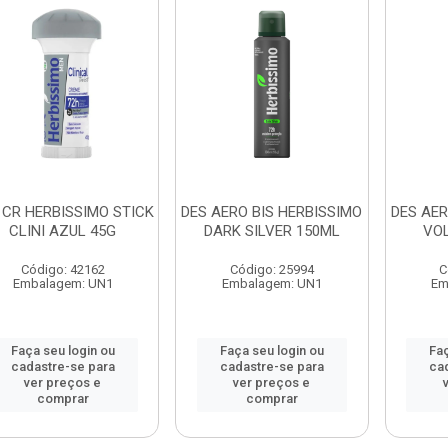
 CR HERBISSIMO STICK
DES AERO BIS HERBISSIMO
DES AER
CLINI AZUL 45G
DARK SILVER 150ML
VO
Código: 42162
Código: 25994
C
Embalagem: UN1
Embalagem: UN1
Em
Faça seu login ou
Faça seu login ou
Faç
cadastre-se para
cadastre-se para
ca
ver preços e
ver preços e
comprar
comprar