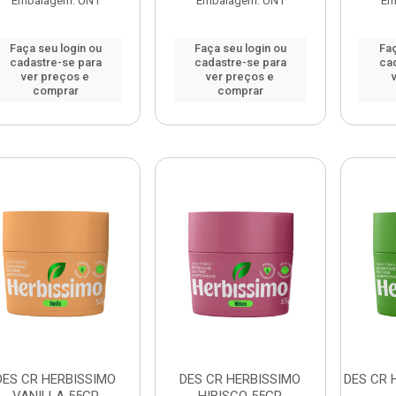
Embalagem: UN1
Embalagem: UN1
Em
Faça seu login ou
Faça seu login ou
Faç
cadastre-se para
cadastre-se para
ca
ver preços e
ver preços e
comprar
comprar
DES CR HERBISSIMO
DES CR HERBISSIMO
DES CR 
VANILLA 55GR
HIBISCO 55GR