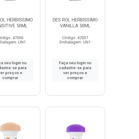
ROL HERBISSIMO
DES ROL HERBISSIMO
NSITIVE 50ML
VANILLA 50ML
ódigo: 47036
Código: 47037
balagem: UN1
Embalagem: UN1
a seu login ou
Faça seu login ou
dastre-se para
cadastre-se para
ver preços e
ver preços e
comprar
comprar