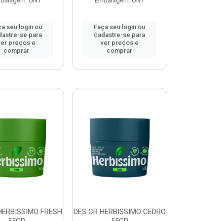
balagem: UN1
Embalagem: UN1
a seu login ou
Faça seu login ou
dastre-se para
cadastre-se para
ver preços e
ver preços e
comprar
comprar
HERBISSIMO FRESH
DES CR HERBISSIMO CEDRO
55GR
55GR