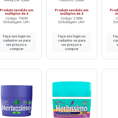
Produto vendido em
Produto vendido em
Prod
múltiplos de 4
múltiplos de 4
m
Código: 75699
Código: 21896
C
Embalagem: UN1
Embalagem: UN1
Em
Faça seu login ou
Faça seu login ou
Faç
cadastre-se para
cadastre-se para
ca
ver preços e
ver preços e
comprar
comprar