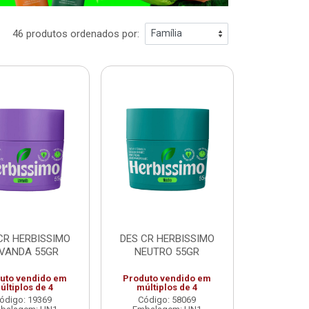
46 produtos ordenados por:
CR HERBISSIMO
DES CR HERBISSIMO
VANDA 55GR
NEUTRO 55GR
uto vendido em
Produto vendido em
últiplos de 4
múltiplos de 4
ódigo: 19369
Código: 58069