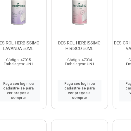
ES ROL HERBISSIMO
DES ROL HERBISSIMO
DES CR 
LAVANDA 50ML
HIBISCO 50ML
VA
Código: 47035
Código: 47034
C
Embalagem: UN1
Embalagem: UN1
Em
Faça seu login ou
Faça seu login ou
Faç
cadastre-se para
cadastre-se para
ca
ver preços e
ver preços e
comprar
comprar