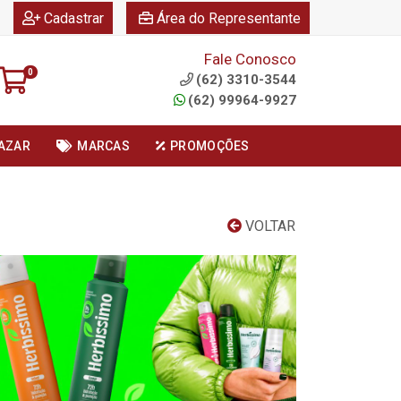
|
|
Cadastrar
Área do Representante
Fale Conosco
0
(62) 3310-3544
(62) 99964-9927
AZAR
MARCAS
PROMOÇÕES
VOLTAR