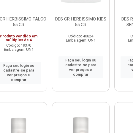
 CR HERBISSIMO TALCO
DES CR HERBISSIMO KIDS
DES 
55 GR
55 GR
SE
Produto vendido em
Código: 40824
C
múltiplos de 4
Embalagem: UN1
Em
Código: 19370
Embalagem: UN1
Faça seu login ou
Faç
cadastre-se para
ca
Faça seu login ou
ver preços e
cadastre-se para
comprar
ver preços e
comprar