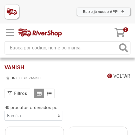
Baixe já nosso APP
0
VANISH
VOLTAR
INÍCIO
VANISH
Filtros
40 produtos ordenados por: