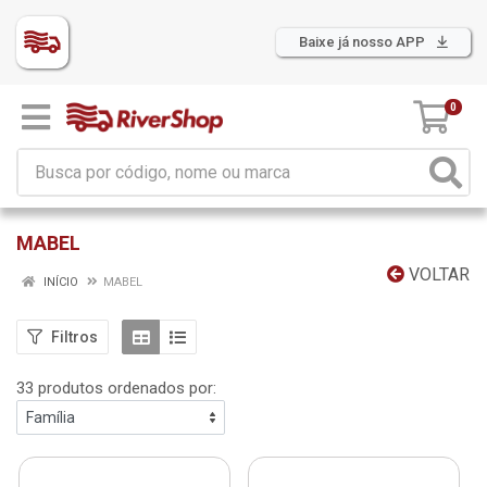
Baixe já nosso APP
0
MABEL
VOLTAR
INÍCIO
MABEL
Filtros
33 produtos ordenados por: