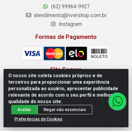
(62) 99964-9927
atendimento@rivershop.com.br
Instagram
Formas de Pagamento
Site Seguro
O nosso site coleta cookies próprios e de
terceiros para proporcionar uma experiência
personalizada ao usuário, apresentar publicidade
relevante de acordo com o seu perfil e melhorar a
qualidade do nosso site.
Aceitar
Negar não essenciais
Rio Vermelho Distribuição de Alimentos LTDA - Rodovia BR,
153, KM 52 N 00 QD 00 LT 16 - Bairro Jardim Eldorado,
Preferências de Cookies
Anápolis/GO - CEP 75.045-190 - CNPJ 10.912.900/0002-40