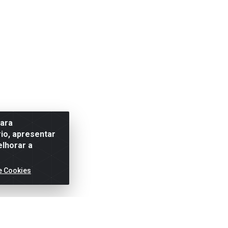
para
io, apresentar
elhorar a
e Cookies