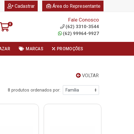
|
|
Cadastrar
Área do Representante
Fale Conosco
0
(62) 3310-3544
(62) 99964-9927
AZAR
MARCAS
PROMOÇÕES
VOLTAR
8 produtos ordenados por: