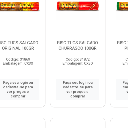
ISC TUCS SALGADO
BISC TUCS SALGADO
BISC
ORIGINAL 100GR
CHURRASCO 100GR
P
Código: 31869
Código: 31872
C
Embalagem: CX30
Embalagem: CX30
Em
Faça seu login ou
Faça seu login ou
Faç
cadastre-se para
cadastre-se para
ca
ver preços e
ver preços e
comprar
comprar