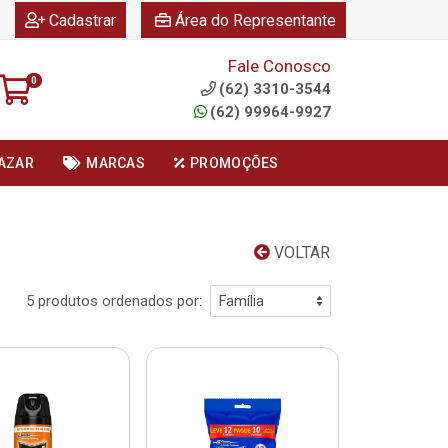
|
|
Cadastrar
Área do Representante
Fale Conosco
0
(62) 3310-3544
(62) 99964-9927
AZAR
MARCAS
PROMOÇÕES
VOLTAR
5 produtos ordenados por: