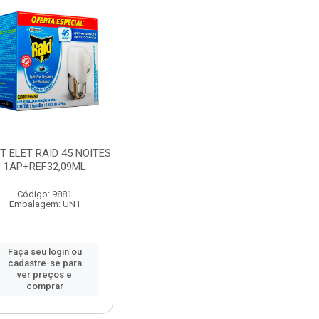
T ELET RAID 45 NOITES
1AP+REF32,09ML
Código: 9881
Embalagem: UN1
Faça seu login ou
cadastre-se para
ver preços e
comprar