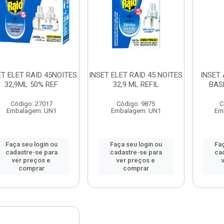
ET ELET RAID 45NOITES
INSET ELET RAID 45 NOITES
INSET
32,9ML 50% REF
32,9 ML REFIL
BAS
Código: 27017
Código: 9875
C
Embalagem: UN1
Embalagem: UN1
Em
Faça seu login ou
Faça seu login ou
Faç
cadastre-se para
cadastre-se para
ca
ver preços e
ver preços e
comprar
comprar