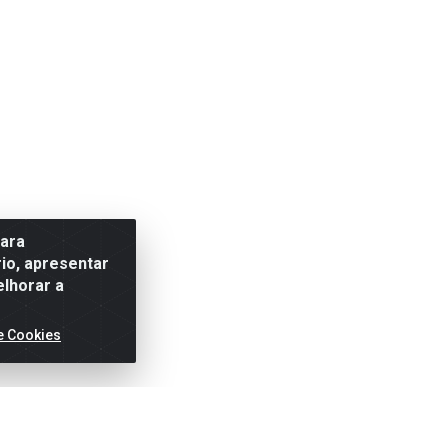
para
io, apresentar
elhorar a
e Cookies