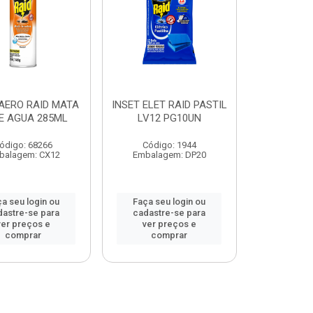
 AERO RAID MATA
INSET ELET RAID PASTIL
E AGUA 285ML
LV12 PG10UN
ódigo: 68266
Código: 1944
balagem: CX12
Embalagem: DP20
a seu login ou
Faça seu login ou
dastre-se para
cadastre-se para
ver preços e
ver preços e
comprar
comprar