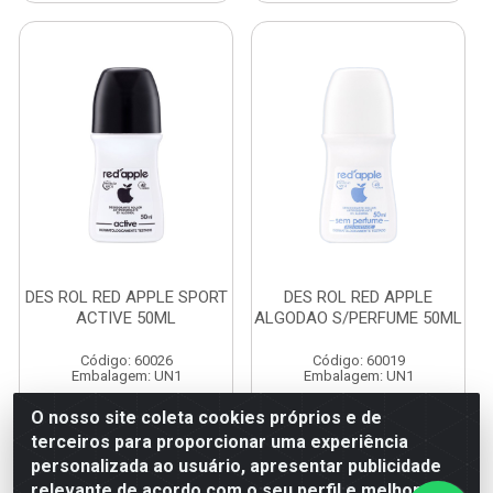
DES ROL RED APPLE SPORT
DES ROL RED APPLE
ACTIVE 50ML
ALGODAO S/PERFUME 50ML
Código: 60026
Código: 60019
Embalagem: UN1
Embalagem: UN1
O nosso site coleta cookies próprios e de
terceiros para proporcionar uma experiência
Faça seu login ou
Faça seu login ou
personalizada ao usuário, apresentar publicidade
cadastre-se para
cadastre-se para
ver preços e
ver preços e
relevante de acordo com o seu perfil e melhorar a