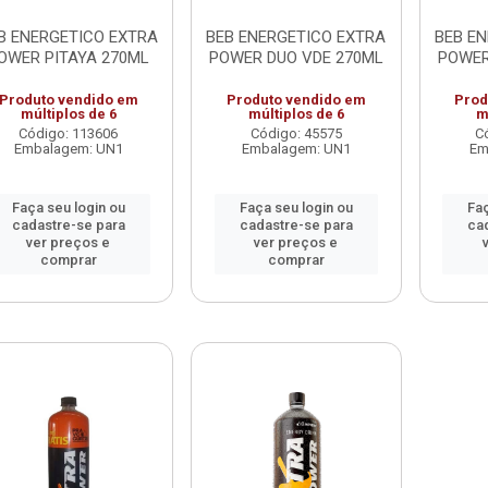
B ENERGETICO EXTRA
BEB ENERGETICO EXTRA
BEB E
OWER PITAYA 270ML
POWER DUO VDE 270ML
POWER
Produto vendido em
Produto vendido em
Prod
múltiplos de 6
múltiplos de 6
m
Código: 113606
Código: 45575
C
Embalagem: UN1
Embalagem: UN1
Em
Faça seu login ou
Faça seu login ou
Faç
cadastre-se para
cadastre-se para
ca
ver preços e
ver preços e
comprar
comprar