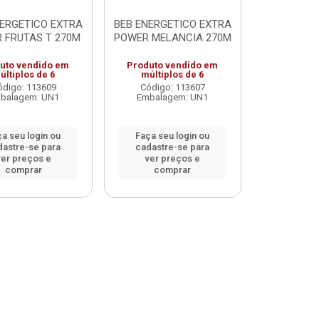
NERGETICO EXTRA
BEB ENERGETICO EXTRA
 FRUTAS T 270M
POWER MELANCIA 270M
uto vendido em
Produto vendido em
últiplos de 6
múltiplos de 6
ódigo: 113609
Código: 113607
balagem: UN1
Embalagem: UN1
a seu login ou
Faça seu login ou
dastre-se para
cadastre-se para
ver preços e
ver preços e
comprar
comprar