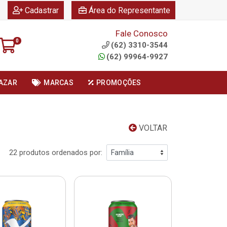
|
|
Cadastrar
Área do Representante
Fale Conosco
0
(62) 3310-3544
(62) 99964-9927
AZAR
MARCAS
PROMOÇÕES
VOLTAR
22 produtos ordenados por: