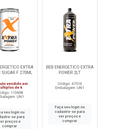
NERGETICO EXTRA
BEB ENERGETICO EXTRA
 SUGAR F 270ML
POWER 2LT
uto vendido em
Código: 67516
últiplos de 6
Embalagem: UN1
ódigo: 113608
balagem: UN1
Faça seu login ou
cadastre-se para
a seu login ou
ver preços e
dastre-se para
comprar
ver preços e
comprar