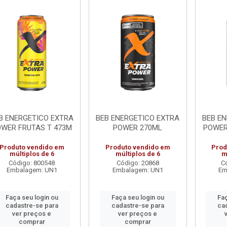
B ENERGETICO EXTRA
BEB ENERGETICO EXTRA
BEB E
WER FRUTAS T 473M
POWER 270ML
POWER
Produto vendido em
Produto vendido em
Prod
múltiplos de 6
múltiplos de 6
m
Código: 800548
Código: 20868
C
Embalagem: UN1
Embalagem: UN1
Em
Faça seu login ou
Faça seu login ou
Faç
cadastre-se para
cadastre-se para
ca
ver preços e
ver preços e
comprar
comprar