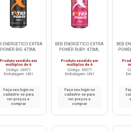
B ENERGETICO EXTRA
BEB ENERGETICO EXTRA
BEB E
POWER BIG 473ML
POWER RUBY 473ML
POWE
Produto vendido em
Produto vendido em
Prod
múltiplos de 6
múltiplos de 6
m
Código: 26971
Código: 45577
C
Embalagem: UN1
Embalagem: UN1
Em
Faça seu login ou
Faça seu login ou
Faç
cadastre-se para
cadastre-se para
ca
ver preços e
ver preços e
comprar
comprar