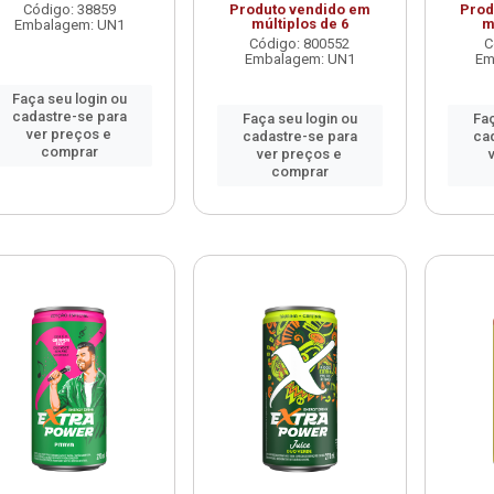
Código: 38859
Produto vendido em
Prod
múltiplos de 6
m
Embalagem: UN1
Código: 800552
C
Embalagem: UN1
Em
Faça seu login ou
cadastre-se para
Faça seu login ou
Faç
ver preços e
cadastre-se para
ca
comprar
ver preços e
comprar