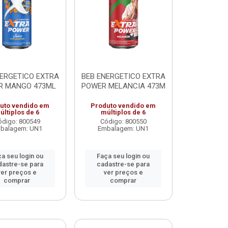
NERGETICO EXTRA
BEB ENERGETICO EXTRA
R MANGO 473ML
POWER MELANCIA 473M
uto vendido em
Produto vendido em
últiplos de 6
múltiplos de 6
ódigo: 800549
Código: 800550
balagem: UN1
Embalagem: UN1
a seu login ou
Faça seu login ou
dastre-se para
cadastre-se para
ver preços e
ver preços e
comprar
comprar