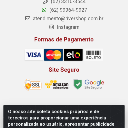
(62) 3310-3544
(62) 99964-9927
atendimento@rivershop.com.br
Instagram
Formas de Pagamento
Site Seguro
Rio Vermelho Distribuição de Alimentos LTDA - Rodovia
O nosso site coleta cookies próprios e de
BR, 153, KM 52 N 00 QD 00 LT 16 - Bairro Jardim
terceiros para proporcionar uma experiência
Eldorado, Anápolis/GO - CEP 75.045-190 - CNPJ
personalizada ao usuário, apresentar publicidade
10.912.900/0002-40