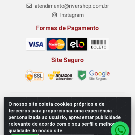
atendimento@rivershop.com.br
Instagram
Formas de Pagamento
Site Seguro
Rio Vermelho Distribuição de Alimentos LTDA - Rodovia
O nosso site coleta cookies próprios e de
BR, 153, KM 52 N 00 QD 00 LT 16 - Bairro Jardim
terceiros para proporcionar uma experiência
Eldorado, Anápolis/GO - CEP 75.045-190 - CNPJ
personalizada ao usuário, apresentar publicidade
10.912.900/0002-40
relevante de acordo com o seu perfil e melhorar a
qualidade do nosso site.