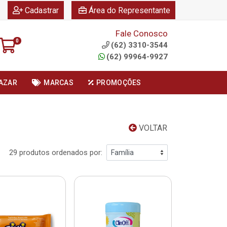
|
|
Cadastrar
Área do Representante
Fale Conosco
0
(62) 3310-3544
(62) 99964-9927
AZAR
MARCAS
PROMOÇÕES
VOLTAR
29 produtos ordenados por: