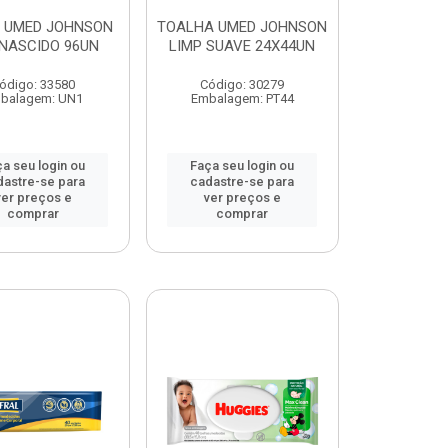
 UMED JOHNSON
TOALHA UMED JOHNSON
 NASCIDO 96UN
LIMP SUAVE 24X44UN
ódigo: 33580
Código: 30279
balagem: UN1
Embalagem: PT44
a seu login ou
Faça seu login ou
dastre-se para
cadastre-se para
ver preços e
ver preços e
comprar
comprar