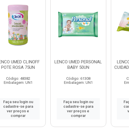
ENCO UMED CLINOFF
LENCO UMED PERSONAL
LENCO
POTE ROSA 75UN
BABY 50UN
CUIDAD
Código: 48382
Código: 61308
C
Embalagem: UN1
Embalagem: UN1
Em
Faça seu login ou
Faça seu login ou
Faç
cadastre-se para
cadastre-se para
ca
ver preços e
ver preços e
comprar
comprar