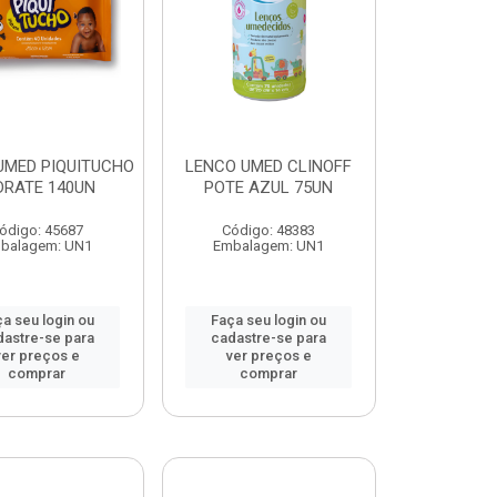
UMED PIQUITUCHO
LENCO UMED CLINOFF
DRATE 140UN
POTE AZUL 75UN
ódigo: 45687
Código: 48383
balagem: UN1
Embalagem: UN1
a seu login ou
Faça seu login ou
dastre-se para
cadastre-se para
ver preços e
ver preços e
comprar
comprar