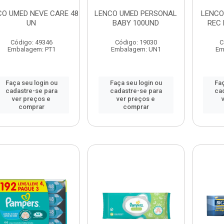
CO UMED NEVE CARE 48
LENCO UMED PERSONAL
LENCO
UN
BABY 100UND
REC
Código: 49346
Código: 19030
C
Embalagem: PT1
Embalagem: UN1
Em
Faça seu login ou
Faça seu login ou
Faç
cadastre-se para
cadastre-se para
ca
ver preços e
ver preços e
comprar
comprar