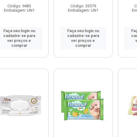
Código: 9485
Código: 33579
C
Embalagem: UN1
Embalagem: UN1
Em
Faça seu login ou
Faça seu login ou
Faç
cadastre-se para
cadastre-se para
ca
ver preços e
ver preços e
comprar
comprar