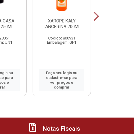
A CASA
XAROPE KALY
XAROPE K
 250ML
TANGERINA 700ML
MORANGO 7
 28061
Código: 800931
Código: 13
m: UN1
Embalagem: GF1
Embalagem:
login ou
Faça seu login ou
Faça seu log
se para
cadastre-se para
cadastre-se 
ços e
ver preços e
ver preços
rar
comprar
comprar
Notas Fiscais