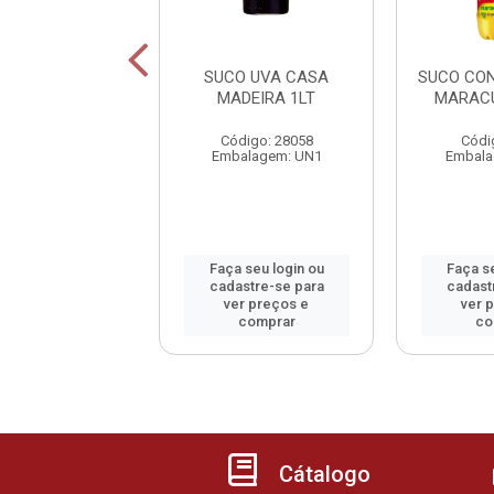
ROPE KALY
SUCO UVA CASA
SUCO CO
ANGO 700ML
MADEIRA 1LT
MARACU
digo: 13974
Código: 28058
Códi
alagem: GF1
Embalagem: UN1
Embala
 seu login ou
Faça seu login ou
Faça se
astre-se para
cadastre-se para
cadast
er preços e
ver preços e
ver 
comprar
comprar
co
Cátalogo