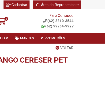
|
|
Cadastrar
Área do Representante
Fale Conosco
0
(62) 3310-3544
(62) 99964-9927
AZAR
MARCAS
PROMOÇÕES
VOLTAR
ANGO CERESER PET