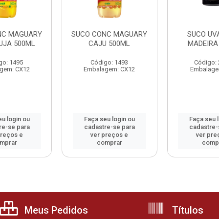
NC MAGUARY
SUCO CONC MAGUARY
SUCO UV
JA 500ML
CAJU 500ML
MADEIRA
go: 1495
Código: 1493
Código:
gem: CX12
Embalagem: CX12
Embalage
u login ou
Faça seu login ou
Faça seu 
re-se para
cadastre-se para
cadastre-
preços e
ver preços e
ver pre
mprar
comprar
comp
Meus Pedidos
Títulos