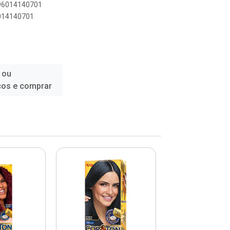
896014140701
6014140701
 ou
ços e comprar