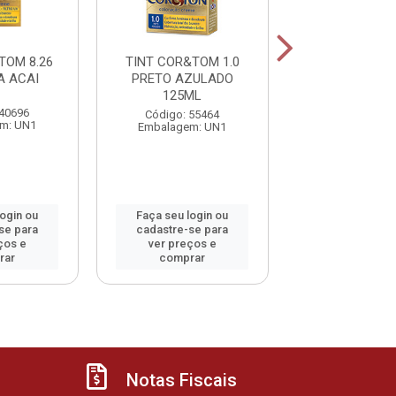
TOM 8.26
TINT COR&TOM 1.0
TINT COR&TO
 ACAI
PRETO AZULADO
PRETO 12
125ML
 40696
Código: 55
Código: 55464
m: UN1
Embalagem:
Embalagem: UN1
login ou
Faça seu login ou
Faça seu log
se para
cadastre-se para
cadastre-se 
ços e
ver preços e
ver preços
rar
comprar
comprar
Notas Fiscais