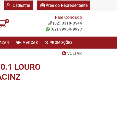
|
|
Cadastrar
Área do Representante
Fale Conosco
0
(62) 3310-3544
(62) 99964-9927
AZAR
MARCAS
PROMOÇÕES
VOLTAR
10.1 LOURO
ACINZ