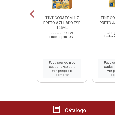
 COR&TOM 2.0
TINT COR&TOM 1.7
TINT C
ETO 125ML
PRETO AZULADO ESP
PRETO 
125ML
digo: 55465
Códig
Código: 31893
alagem: UN1
Embal
Embalagem: UN1
 seu login ou
Faça seu login ou
Faça se
astre-se para
cadastre-se para
cadast
er preços e
ver preços e
ver 
comprar
comprar
co
Cátalogo