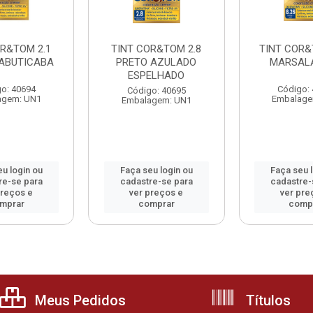
OR&TOM 2.1
TINT COR&TOM 2.8
TINT COR&
JABUTICABA
PRETO AZULADO
MARSALA
ESPELHADO
o: 40694
Código:
Código: 40695
agem: UN1
Embalage
Embalagem: UN1
u login ou
Faça seu login ou
Faça seu 
re-se para
cadastre-se para
cadastre-
preços e
ver preços e
ver pre
mprar
comprar
comp
Meus Pedidos
Títulos