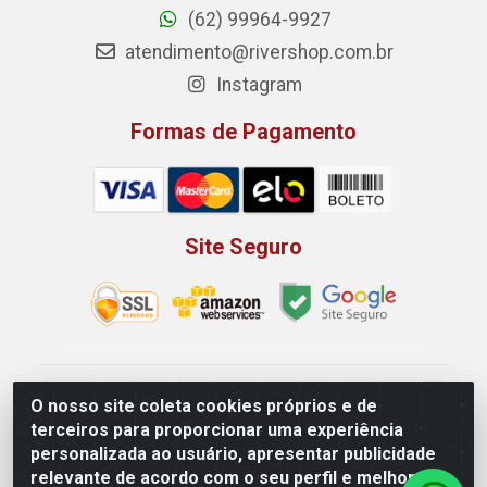
(62) 99964-9927
atendimento@rivershop.com.br
Instagram
Formas de Pagamento
Site Seguro
Rio Vermelho Distribuição de Alimentos LTDA - Rodovia
O nosso site coleta cookies próprios e de
BR, 153, KM 52 N 00 QD 00 LT 16 - Bairro Jardim
terceiros para proporcionar uma experiência
Eldorado, Anápolis/GO - CEP 75.045-190 - CNPJ
personalizada ao usuário, apresentar publicidade
10.912.900/0002-40
relevante de acordo com o seu perfil e melhorar a