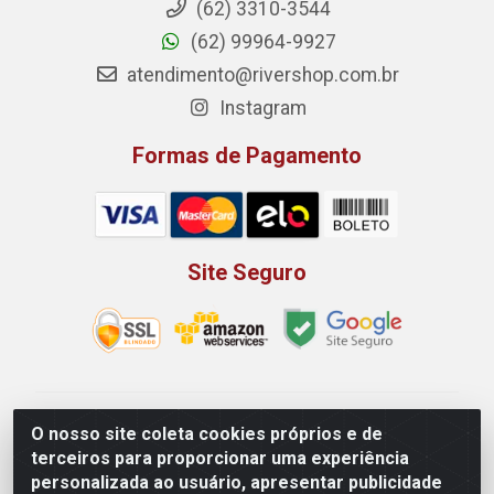
(62) 3310-3544
(62) 99964-9927
atendimento@rivershop.com.br
Instagram
Formas de Pagamento
Site Seguro
Rio Vermelho Distribuição de Alimentos LTDA - Rodovia
O nosso site coleta cookies próprios e de
BR, 153, KM 52 N 00 QD 00 LT 16 - Bairro Jardim
terceiros para proporcionar uma experiência
Eldorado, Anápolis/GO - CEP 75.045-190 - CNPJ
personalizada ao usuário, apresentar publicidade