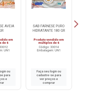
SE AVEIA
SAB FARNESE PURO
SAB LA FLOR
GR
HIDRATANTE 180 GR
DOCE DAVENE
ndido em
Produto vendido em
Código: 53
s de 6
múltiplos de 6
Embalagem:
 33012
Código: 33014
m: UN1
Embalagem: UN1
Faça seu log
cadastre-se 
login ou
Faça seu login ou
ver preços
se para
cadastre-se para
comprar
ços e
ver preços e
rar
comprar