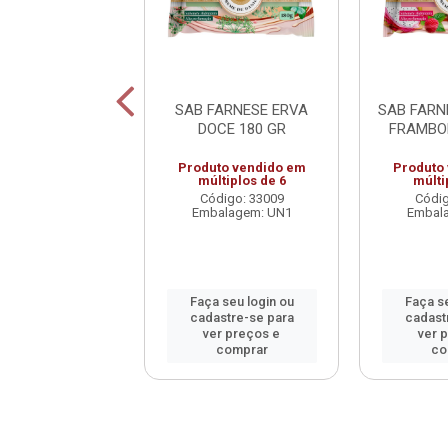
A FLORE ERVA
SAB FARNESE ERVA
SAB FARN
 DAVENE 150G
DOCE 180 GR
FRAMBO
digo: 53853
Produto vendido em
Produto
múltiplos de 6
múlti
alagem: UN1
Código: 33009
Códig
Embalagem: UN1
Embal
 seu login ou
astre-se para
Faça seu login ou
Faça se
er preços e
cadastre-se para
cadast
comprar
ver preços e
ver 
comprar
co