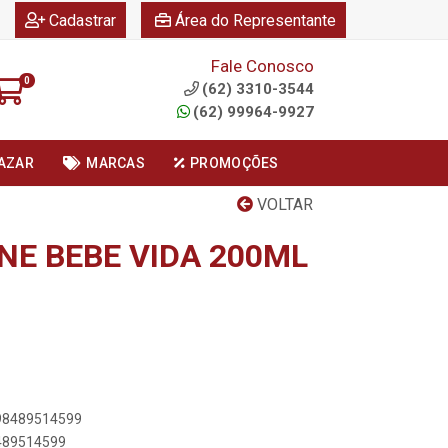
|
|
Cadastrar
Área do Representante
Fale Conosco
0
(62) 3310-3544
(62) 99964-9927
AZAR
MARCAS
PROMOÇÕES
VOLTAR
NE BEBE VIDA 200ML
898489514599
8489514599