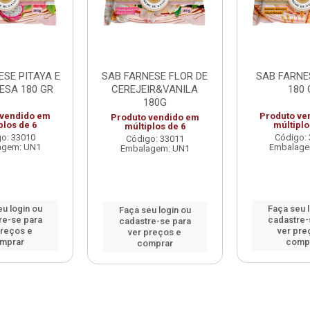
ESE PITAYA E
SAB FARNESE FLOR DE
SAB FARNE
ESA 180 GR
CEREJEIR&VANILA
180 
180G
 vendido em
Produto ve
Produto vendido em
plos de 6
múltiplo
múltiplos de 6
o: 33010
Código:
Código: 33011
agem: UN1
Embalage
Embalagem: UN1
u login ou
Faça seu 
Faça seu login ou
re-se para
cadastre-
cadastre-se para
preços e
ver pre
ver preços e
mprar
comp
comprar