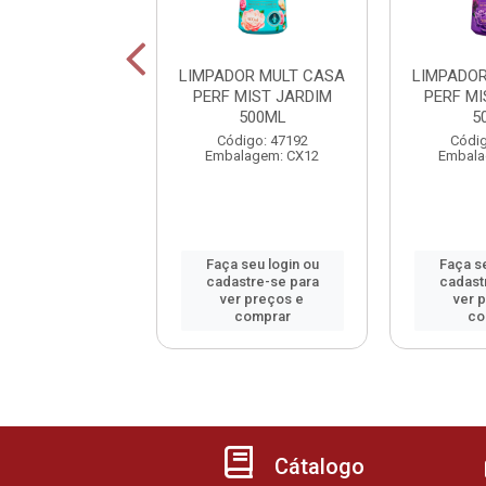
DOR PERF CASA
LIMPADOR MULT CASA
LIMPADO
PERFUME
PERF MIST JARDIM
PERF M
BRANC500M
500ML
5
digo: 48611
Código: 47192
Códig
alagem: CX12
Embalagem: CX12
Embala
 seu login ou
Faça seu login ou
Faça se
astre-se para
cadastre-se para
cadast
er preços e
ver preços e
ver 
comprar
comprar
co
Cátalogo