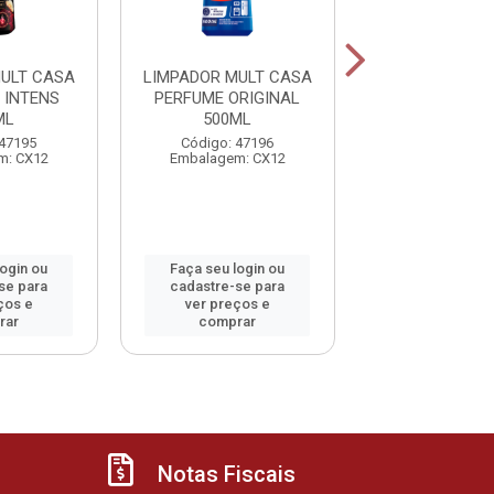
ULT CASA
LIMPADOR MULT CASA
LIMPADOR PER
 INTENS
PERFUME ORIGINAL
PERFUM
ML
500ML
CHABRANC
 47195
Código: 47196
Código: 48
m: CX12
Embalagem: CX12
Embalagem: 
login ou
Faça seu login ou
Faça seu log
se para
cadastre-se para
cadastre-se 
ços e
ver preços e
ver preços
rar
comprar
comprar
Notas Fiscais