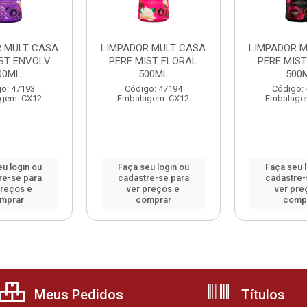
R MULT CASA
LIMPADOR MULT CASA
LIMPADOR M
IST ENVOLV
PERF MIST FLORAL
PERF MIST
00ML
500ML
500
o: 47193
Código: 47194
Código:
gem: CX12
Embalagem: CX12
Embalage
u login ou
Faça seu login ou
Faça seu 
re-se para
cadastre-se para
cadastre-
preços e
ver preços e
ver pre
mprar
comprar
comp
Meus Pedidos
Títulos