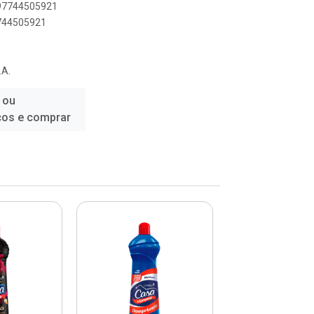
897744505921
7744505921
.A.
 ou
ços e comprar