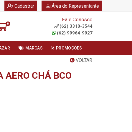
|
|
Cadastrar
Área do Representante
Fale Conosco
0
(62) 3310-3544
(62) 99964-9927
AZAR
MARCAS
PROMOÇÕES
VOLTAR
A AERO CHÁ BCO