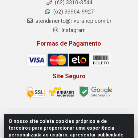
(62) 3310-3544
(62) 99964-9927
atendimento@rivershop.com.br
Instagram
Formas de Pagamento
Site Seguro
Rio Vermelho Distribuição de Alimentos LTDA - Rodovia
O nosso site coleta cookies próprios e de
BR, 153, KM 52 N 00 QD 00 LT 16 - Bairro Jardim
terceiros para proporcionar uma experiência
Eldorado, Anápolis/GO - CEP 75.045-190 - CNPJ
personalizada ao usuário, apresentar publicidade