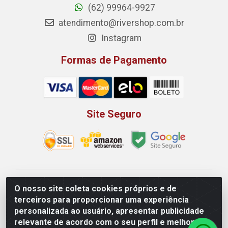
(62) 99964-9927
atendimento@rivershop.com.br
Instagram
Formas de Pagamento
Site Seguro
Rio Vermelho Distribuição de Alimentos LTDA - Rodovia
O nosso site coleta cookies próprios e de
BR, 153, KM 52 N 00 QD 00 LT 16 - Bairro Jardim
terceiros para proporcionar uma experiência
Eldorado, Anápolis/GO - CEP 75.045-190 - CNPJ
personalizada ao usuário, apresentar publicidade
10.912.900/0002-40
relevante de acordo com o seu perfil e melhorar a