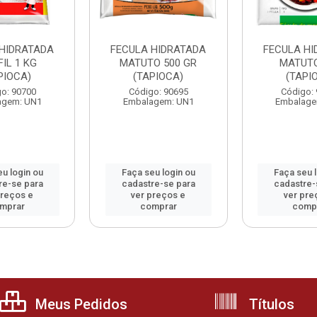
 HIDRATADA
FECULA HIDRATADA
FECULA HI
IL 1 KG
MATUTO 500 GR
MATUTO
PIOCA)
(TAPIOCA)
(TAPI
o: 90700
Código: 90695
Código:
agem: UN1
Embalagem: UN1
Embalage
u login ou
Faça seu login ou
Faça seu 
re-se para
cadastre-se para
cadastre-
preços e
ver preços e
ver pre
mprar
comprar
comp
Meus Pedidos
Títulos