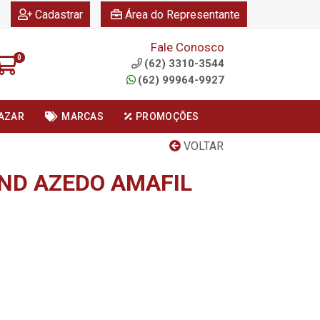
|
|
Cadastrar
Área do Representante
Fale Conosco
0
(62) 3310-3544
(62) 99964-9927
AZAR
MARCAS
PROMOÇÕES
VOLTAR
ND AZEDO AMAFIL