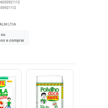
896035921112
6035921112
 ALIM LTDA
 ou
ços e comprar