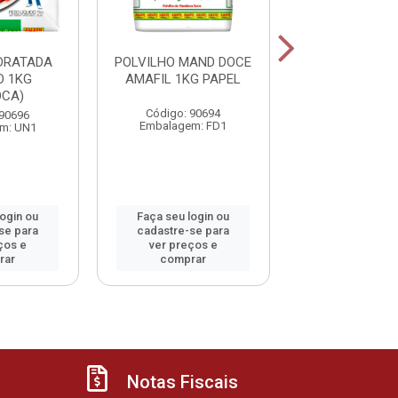
DRATADA
POLVILHO MAND DOCE
POLVILHO 
 1KG
AMAFIL 1KG PAPEL
CAIPIRA 1
OCA)
Código: 90694
Código: 800
 90696
Embalagem: FD1
Embalagem: 
m: UN1
login ou
Faça seu login ou
Faça seu log
se para
cadastre-se para
cadastre-se 
ços e
ver preços e
ver preços
rar
comprar
comprar
Notas Fiscais