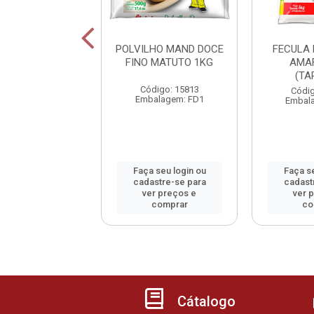
VILHO DOCE
POLVILHO MAND DOCE
FECULA
IPIRA 1 KG
FINO MATUTO 1KG
AMAF
(TA
digo: 800603
Código: 15813
Códig
alagem: FD20
Embalagem: FD1
Embal
 seu login ou
Faça seu login ou
Faça se
astre-se para
cadastre-se para
cadast
er preços e
ver preços e
ver 
comprar
comprar
co
Cátalogo