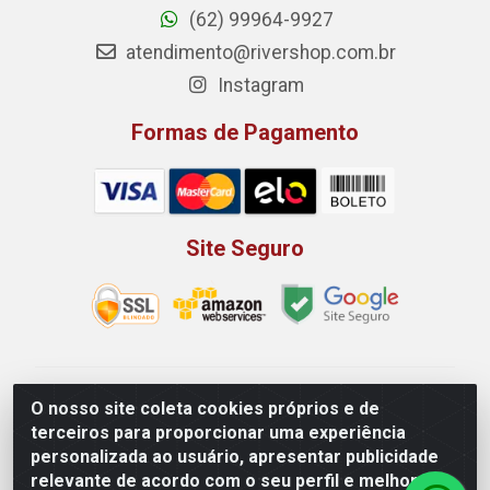
(62) 99964-9927
atendimento@rivershop.com.br
Instagram
Formas de Pagamento
Site Seguro
Rio Vermelho Distribuição de Alimentos LTDA - Rodovia
O nosso site coleta cookies próprios e de
BR, 153, KM 52 N 00 QD 00 LT 16 - Bairro Jardim
terceiros para proporcionar uma experiência
Eldorado, Anápolis/GO - CEP 75.045-190 - CNPJ
personalizada ao usuário, apresentar publicidade
10.912.900/0002-40
relevante de acordo com o seu perfil e melhorar a