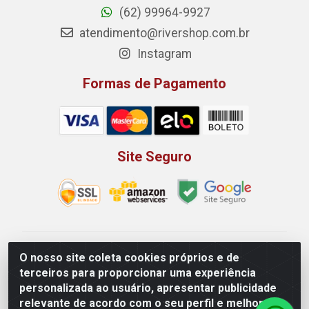
(62) 99964-9927
atendimento@rivershop.com.br
Instagram
Formas de Pagamento
Site Seguro
Rio Vermelho Distribuição de Alimentos LTDA - Rodovia
O nosso site coleta cookies próprios e de
BR, 153, KM 52 N 00 QD 00 LT 16 - Bairro Jardim
terceiros para proporcionar uma experiência
Eldorado, Anápolis/GO - CEP 75.045-190 - CNPJ
personalizada ao usuário, apresentar publicidade
10.912.900/0002-40
relevante de acordo com o seu perfil e melhorar a