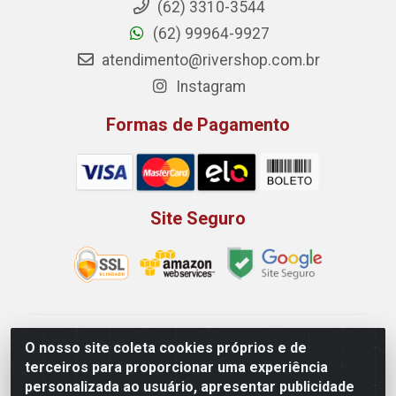
(62) 3310-3544
(62) 99964-9927
atendimento@rivershop.com.br
Instagram
Formas de Pagamento
Site Seguro
Rio Vermelho Distribuição de Alimentos LTDA - Rodovia
O nosso site coleta cookies próprios e de
BR, 153, KM 52 N 00 QD 00 LT 16 - Bairro Jardim
terceiros para proporcionar uma experiência
Eldorado, Anápolis/GO - CEP 75.045-190 - CNPJ
personalizada ao usuário, apresentar publicidade