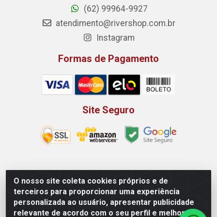
(62) 99964-9927
atendimento@rivershop.com.br
Instagram
Formas de Pagamento
Site Seguro
Rio Vermelho Distribuição de Alimentos LTDA - Rodovia
O nosso site coleta cookies próprios e de
BR, 153, KM 52 N 00 QD 00 LT 16 - Bairro Jardim
terceiros para proporcionar uma experiência
Eldorado, Anápolis/GO - CEP 75.045-190 - CNPJ
personalizada ao usuário, apresentar publicidade
10.912.900/0002-40
relevante de acordo com o seu perfil e melhorar a