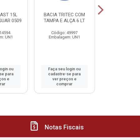
LAST 15L
BACIA TRITEC COM
PA LIXO CON
GUAR 0509
TAMPA E ALÇA 6 LT
CABO ARTIC
 14594
Código: 49997
Código: 46
m: UN1
Embalagem: UN1
Embalagem:
login ou
Faça seu login ou
Faça seu log
se para
cadastre-se para
cadastre-se 
ços e
ver preços e
ver preços
rar
comprar
comprar
Notas Fiscais