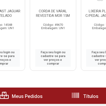
LAST JAGUAR
CORDA DE VARAL
LIXEIRA P
 TELADO
REVESTIDA MOR 15M
C/PEDAL JA
o: 14548
Código: 49670
Código:
agem: UN1
Embalagem: UN1
Embalage
u login ou
Faça seu login ou
Faça seu 
re-se para
cadastre-se para
cadastre-
preços e
ver preços e
ver pre
mprar
comprar
comp
Meus Pedidos
Títulos