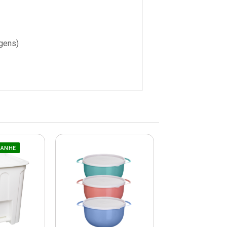
gens)
GANHE