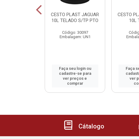
XO CONDOR C/
CESTO PLAST JAGUAR
CESTO P
 ARTICULADO
10L TELADO S/TP PTO
10L
digo: 46828
Código: 30097
Códig
alagem: UN1
Embalagem: UN1
Embal
 seu login ou
Faça seu login ou
Faça se
astre-se para
cadastre-se para
cadast
er preços e
ver preços e
ver 
comprar
comprar
co
Cátalogo