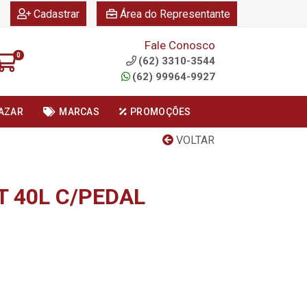
|
|
Cadastrar
Área do Representante
Fale Conosco
0
(62) 3310-3544
(62) 99964-9927
AZAR
MARCAS
PROMOÇÕES
VOLTAR
T 40L C/PEDAL