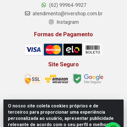
(62) 99964-9927
atendimento@rivershop.com.br
Instagram
Formas de Pagamento
Site Seguro
Rio Vermelho Distribuição de Alimentos LTDA - Rodovia
O nosso site coleta cookies próprios e de
BR, 153, KM 52 N 00 QD 00 LT 16 - Bairro Jardim
terceiros para proporcionar uma experiência
Eldorado, Anápolis/GO - CEP 75.045-190 - CNPJ
personalizada ao usuário, apresentar publicidade
10.912.900/0002-40
relevante de acordo com o seu perfil e melhorar a