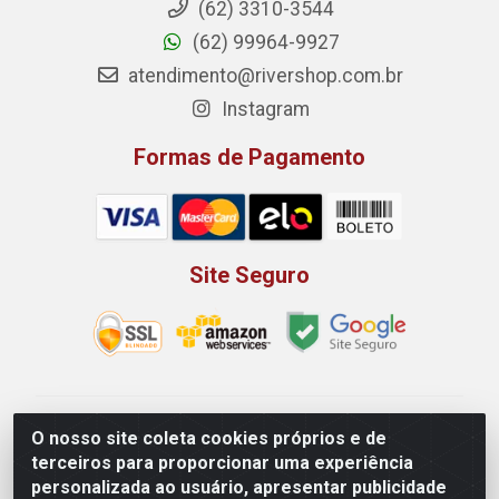
(62) 3310-3544
(62) 99964-9927
atendimento@rivershop.com.br
Instagram
Formas de Pagamento
Site Seguro
Rio Vermelho Distribuição de Alimentos LTDA - Rodovia
O nosso site coleta cookies próprios e de
BR, 153, KM 52 N 00 QD 00 LT 16 - Bairro Jardim
terceiros para proporcionar uma experiência
Eldorado, Anápolis/GO - CEP 75.045-190 - CNPJ
personalizada ao usuário, apresentar publicidade