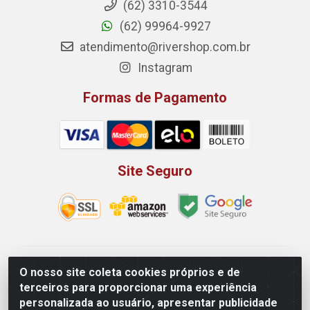
(62) 3310-3544
(62) 99964-9927
atendimento@rivershop.com.br
Instagram
Formas de Pagamento
Site Seguro
Rio Vermelho Distribuição de Alimentos LTDA - Rodovia
O nosso site coleta cookies próprios e de
BR, 153, KM 52 N 00 QD 00 LT 16 - Bairro Jardim
terceiros para proporcionar uma experiência
Eldorado, Anápolis/GO - CEP 75.045-190 - CNPJ
personalizada ao usuário, apresentar publicidade