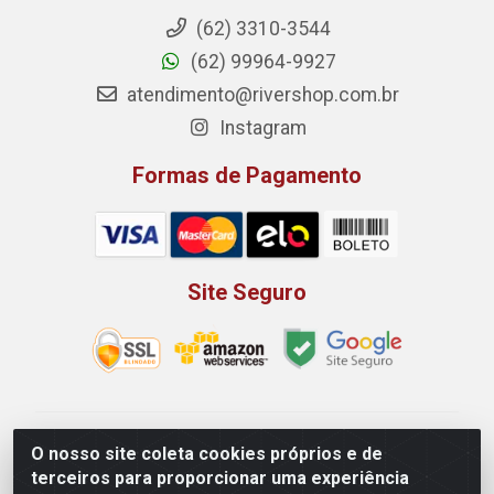
(62) 3310-3544
(62) 99964-9927
atendimento@rivershop.com.br
Instagram
Formas de Pagamento
Site Seguro
Rio Vermelho Distribuição de Alimentos LTDA - Rodovia
O nosso site coleta cookies próprios e de
BR, 153, KM 52 N 00 QD 00 LT 16 - Bairro Jardim
terceiros para proporcionar uma experiência
Eldorado, Anápolis/GO - CEP 75.045-190 - CNPJ