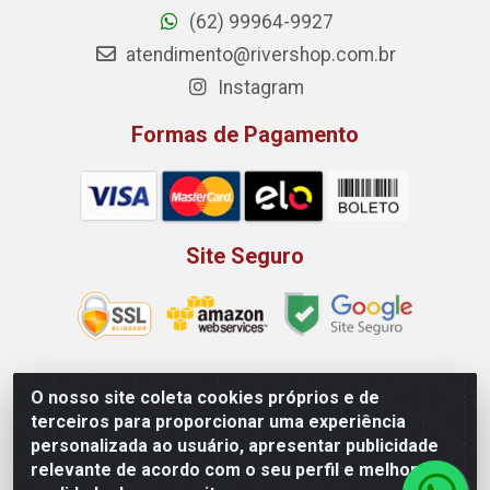
(62) 99964-9927
atendimento@rivershop.com.br
Instagram
Formas de Pagamento
Site Seguro
O nosso site coleta cookies próprios e de
Rio Vermelho Distribuição de Alimentos LTDA - Rodovia BR,
terceiros para proporcionar uma experiência
153, KM 52 N 00 QD 00 LT 16 - Bairro Jardim Eldorado,
personalizada ao usuário, apresentar publicidade
Anápolis/GO - CEP 75.045-190 - CNPJ 10.912.900/0002-40
relevante de acordo com o seu perfil e melhorar a