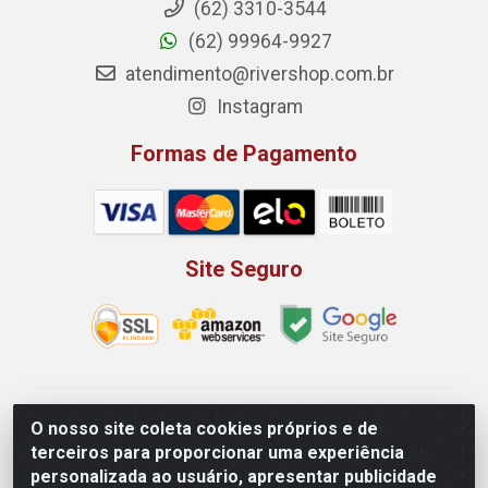
(62) 3310-3544
(62) 99964-9927
atendimento@rivershop.com.br
Instagram
Formas de Pagamento
Site Seguro
Rio Vermelho Distribuição de Alimentos LTDA - Rodovia
O nosso site coleta cookies próprios e de
BR, 153, KM 52 N 00 QD 00 LT 16 - Bairro Jardim
terceiros para proporcionar uma experiência
Eldorado, Anápolis/GO - CEP 75.045-190 - CNPJ
personalizada ao usuário, apresentar publicidade