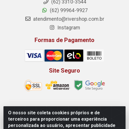
(62) 3310-3544
(62) 99964-9927
atendimento@rivershop.com.br
Instagram
Formas de Pagamento
Site Seguro
Rio Vermelho Distribuição de Alimentos LTDA - Rodovia
O nosso site coleta cookies próprios e de
BR, 153, KM 52 N 00 QD 00 LT 16 - Bairro Jardim
terceiros para proporcionar uma experiência
Eldorado, Anápolis/GO - CEP 75.045-190 - CNPJ
personalizada ao usuário, apresentar publicidade
10.912.900/0002-40