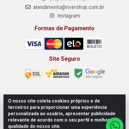
atendimento@rivershop.com.br
Instagram
Formas de Pagamento
Site Seguro
Rio Vermelho Distribuição de Alimentos LTDA - Rodovia
O nosso site coleta cookies próprios e de
BR, 153, KM 52 N 00 QD 00 LT 16 - Bairro Jardim
terceiros para proporcionar uma experiência
Eldorado, Anápolis/GO - CEP 75.045-190 - CNPJ
personalizada ao usuário, apresentar publicidade
10.912.900/0002-40
relevante de acordo com o seu perfil e melhorar a
qualidade do nosso site.