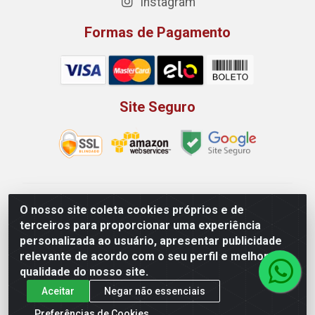
Instagram
Formas de Pagamento
Site Seguro
Rio Vermelho Distribuição de Alimentos LTDA - Rodovia
O nosso site coleta cookies próprios e de
BR, 153, KM 52 N 00 QD 00 LT 16 - Bairro Jardim
terceiros para proporcionar uma experiência
Eldorado, Anápolis/GO - CEP 75.045-190 - CNPJ
personalizada ao usuário, apresentar publicidade
10.912.900/0002-40
relevante de acordo com o seu perfil e melhorar a
qualidade do nosso site.
Aceitar
Negar não essenciais
Preferências de Cookies