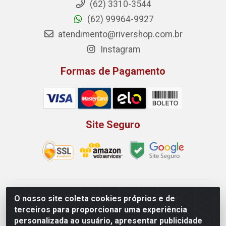
(62) 3310-3544
(62) 99964-9927
atendimento@rivershop.com.br
Instagram
Formas de Pagamento
Site Seguro
Rio Vermelho Distribuição de Alimentos LTDA - Rodovia
O nosso site coleta cookies próprios e de
BR, 153, KM 52 N 00 QD 00 LT 16 - Bairro Jardim
terceiros para proporcionar uma experiência
Eldorado, Anápolis/GO - CEP 75.045-190 - CNPJ
personalizada ao usuário, apresentar publicidade