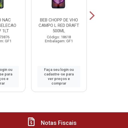
O NAC
BEB CHOPP DE VHO
BEB VHO 
SELECAO
CAMPO L RED DRAFT
MIORANZA B
 1LT
500ML
750ML
 73876
Código: 18618
Código: 1
m: GF1
Embalagem: GF1
Embalagem:
login ou
Faça seu login ou
Faça seu log
se para
cadastre-se para
cadastre-se 
ços e
ver preços e
ver preços
rar
comprar
comprar
Notas Fiscais