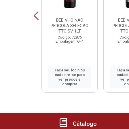
B VHO NAC
BEB VHO NAC
BEB 
ANZA BCO SC
PERGOLA SELECAO
PERGOL
750ML
TTO SV 1LT
TTO
Código: 15
Código: 72875
Códig
alagem: GF1
Embalagem: GF1
Embal
 seu login ou
Faça seu login ou
Faça se
astre-se para
cadastre-se para
cadast
er preços e
ver preços e
ver 
comprar
comprar
co
Cátalogo