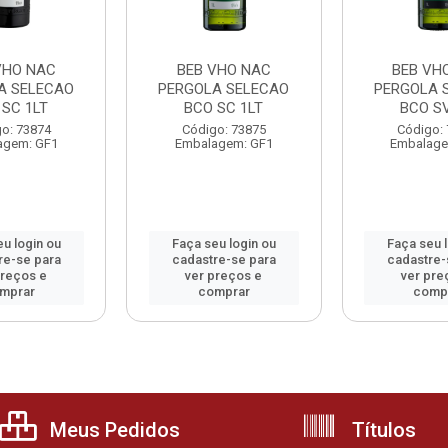
VHO NAC
BEB VHO NAC
BEB VH
A SELECAO
PERGOLA SELECAO
PERGOLA 
 SC 1LT
BCO SC 1LT
BCO SV
o: 73874
Código: 73875
Código:
agem: GF1
Embalagem: GF1
Embalage
u login ou
Faça seu login ou
Faça seu 
re-se para
cadastre-se para
cadastre-
preços e
ver preços e
ver pre
mprar
comprar
comp
Meus Pedidos
Títulos