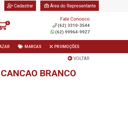
|
|
Cadastrar
Área do Representante
Fale Conosco
0
(62) 3310-3544
(62) 99964-9927
AZAR
MARCAS
PROMOÇÕES
VOLTAR
 CANCAO BRANCO