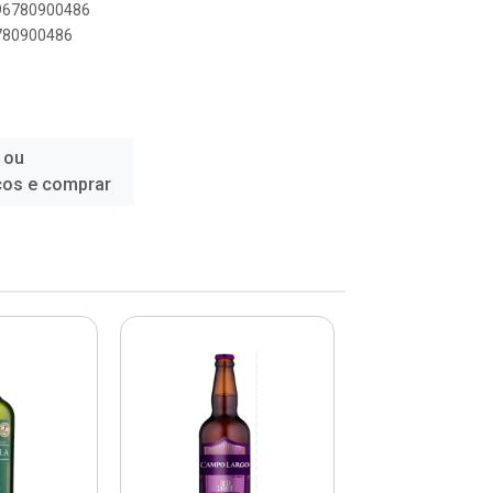
896780900486
6780900486
 ou
ços e comprar