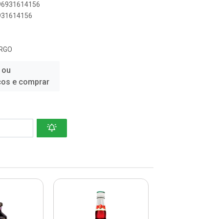
896931614156
6931614156
ARGO
 ou
ços e comprar