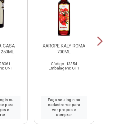
A CASA
XAROPE KALY ROMA
XAROPE K
 250ML
700ML
MARACUJA VE
700ML
 28061
Código: 13354
Código: 13
m: UN1
Embalagem: GF1
Embalagem:
login ou
Faça seu login ou
Faça seu log
se para
cadastre-se para
cadastre-se 
ços e
ver preços e
ver preços
rar
comprar
comprar