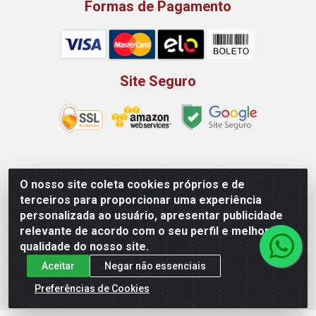
Formas de Pagamento
Site Seguro
Rio Vermelho Distribuição de Alimentos LTDA - Rodovia
O nosso site coleta cookies próprios e de
BR, 153, KM 52 N 00 QD 00 LT 16 - Bairro Jardim
terceiros para proporcionar uma experiência
Eldorado, Anápolis/GO - CEP 75.045-190 - CNPJ
personalizada ao usuário, apresentar publicidade
10.912.900/0002-40
relevante de acordo com o seu perfil e melhorar a
qualidade do nosso site.
Aceitar
Negar não essenciais
Preferências de Cookies