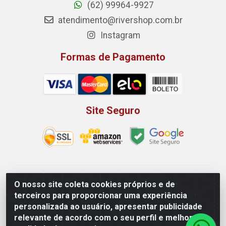
(62) 99964-9927
atendimento@rivershop.com.br
Instagram
Formas de Pagamento
Site Seguro
Rio Vermelho Distribuição de Alimentos LTDA - Rodovia
O nosso site coleta cookies próprios e de
BR, 153, KM 52 N 00 QD 00 LT 16 - Bairro Jardim
terceiros para proporcionar uma experiência
Eldorado, Anápolis/GO - CEP 75.045-190 - CNPJ
personalizada ao usuário, apresentar publicidade
10.912.900/0002-40
relevante de acordo com o seu perfil e melhorar a