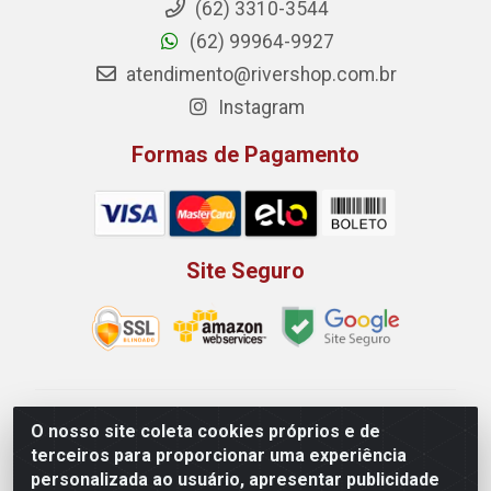
(62) 3310-3544
(62) 99964-9927
atendimento@rivershop.com.br
Instagram
Formas de Pagamento
Site Seguro
Rio Vermelho Distribuição de Alimentos LTDA - Rodovia
O nosso site coleta cookies próprios e de
BR, 153, KM 52 N 00 QD 00 LT 16 - Bairro Jardim
terceiros para proporcionar uma experiência
Eldorado, Anápolis/GO - CEP 75.045-190 - CNPJ
personalizada ao usuário, apresentar publicidade