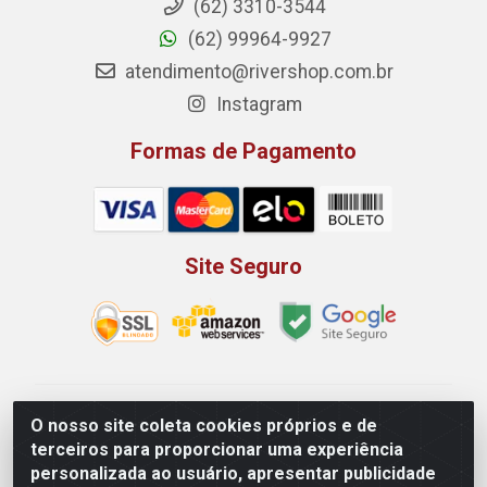
(62) 3310-3544
(62) 99964-9927
atendimento@rivershop.com.br
Instagram
Formas de Pagamento
Site Seguro
Rio Vermelho Distribuição de Alimentos LTDA - Rodovia
O nosso site coleta cookies próprios e de
BR, 153, KM 52 N 00 QD 00 LT 16 - Bairro Jardim
terceiros para proporcionar uma experiência
Eldorado, Anápolis/GO - CEP 75.045-190 - CNPJ
personalizada ao usuário, apresentar publicidade
10.912.900/0002-40