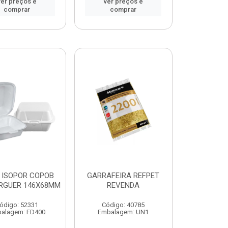
ver preços e
ver preços e
comprar
comprar
 ISOPOR COPOB
GARRAFEIRA REFPET
RGUER 146X68MM
REVENDA
ódigo: 52331
Código: 40785
alagem: FD400
Embalagem: UN1