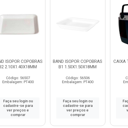
ND ISOPOR COPOBRAS
BAND ISOPOR COPOBRAS
CAIXA 
B2 2.10X1.40X18MM
B1 1.50X1.50X18MM
Código: 56507
Código: 56506
C
Embalagem: PT400
Embalagem: PT400
Em
Faça seu login ou
Faça seu login ou
Faç
cadastre-se para
cadastre-se para
ca
ver preços e
ver preços e
comprar
comprar