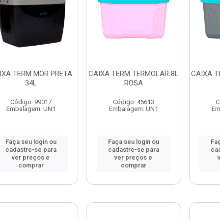
IXA TERM MOR PRETA
CAIXA TERM TERMOLAR 8L
CAIXA T
34L
ROSA
Código: 99017
Código: 45613
C
Embalagem: UN1
Embalagem: UN1
Em
Faça seu login ou
Faça seu login ou
Faç
cadastre-se para
cadastre-se para
ca
ver preços e
ver preços e
comprar
comprar