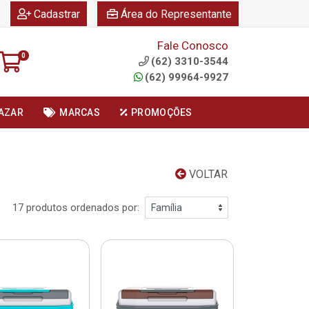
|
|
Cadastrar
Área do Representante
Fale Conosco
0
(62) 3310-3544
(62) 99964-9927
AZAR
MARCAS
PROMOÇÕES
VOLTAR
17 produtos ordenados por: