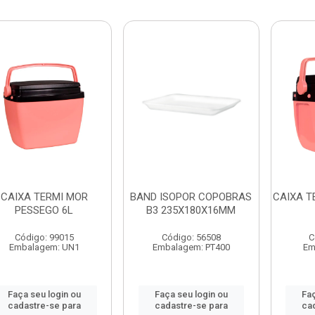
CAIXA TERMI MOR
BAND ISOPOR COPOBRAS
CAIXA T
PESSEGO 6L
B3 235X180X16MM
Código: 99015
Código: 56508
C
Embalagem: UN1
Embalagem: PT400
Em
Faça seu login ou
Faça seu login ou
Faç
cadastre-se para
cadastre-se para
ca