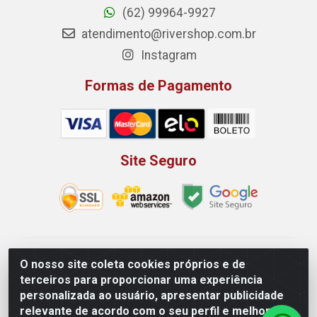
(62) 99964-9927
atendimento@rivershop.com.br
Instagram
Formas de Pagamento
Site Seguro
Rio Vermelho Distribuição de Alimentos LTDA - Rodovia
O nosso site coleta cookies próprios e de
BR, 153, KM 52 N 00 QD 00 LT 16 - Bairro Jardim
terceiros para proporcionar uma experiência
Eldorado, Anápolis/GO - CEP 75.045-190 - CNPJ
personalizada ao usuário, apresentar publicidade
10.912.900/0002-40
relevante de acordo com o seu perfil e melhorar a