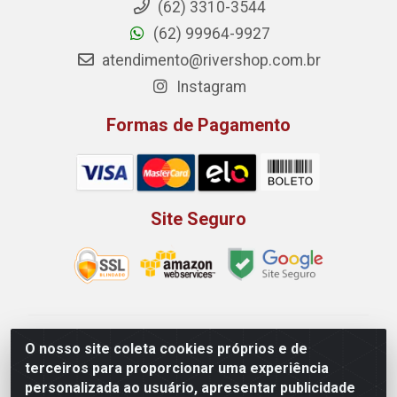
(62) 3310-3544
(62) 99964-9927
atendimento@rivershop.com.br
Instagram
Formas de Pagamento
Site Seguro
Rio Vermelho Distribuição de Alimentos LTDA - Rodovia
O nosso site coleta cookies próprios e de
BR, 153, KM 52 N 00 QD 00 LT 16 - Bairro Jardim
terceiros para proporcionar uma experiência
Eldorado, Anápolis/GO - CEP 75.045-190 - CNPJ
personalizada ao usuário, apresentar publicidade