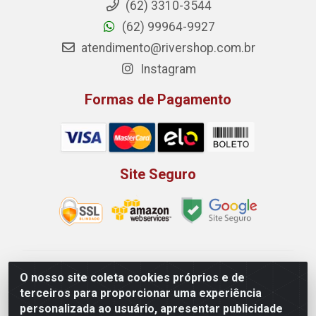
(62) 3310-3544
(62) 99964-9927
atendimento@rivershop.com.br
Instagram
Formas de Pagamento
Site Seguro
Rio Vermelho Distribuição de Alimentos LTDA - Rodovia
O nosso site coleta cookies próprios e de
BR, 153, KM 52 N 00 QD 00 LT 16 - Bairro Jardim
terceiros para proporcionar uma experiência
Eldorado, Anápolis/GO - CEP 75.045-190 - CNPJ
personalizada ao usuário, apresentar publicidade