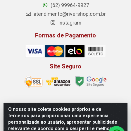
(62) 99964-9927
atendimento@rivershop.com.br
Instagram
Formas de Pagamento
Site Seguro
Rio Vermelho Distribuição de Alimentos LTDA - Rodovia
O nosso site coleta cookies próprios e de
BR, 153, KM 52 N 00 QD 00 LT 16 - Bairro Jardim
terceiros para proporcionar uma experiência
Eldorado, Anápolis/GO - CEP 75.045-190 - CNPJ
personalizada ao usuário, apresentar publicidade
10.912.900/0002-40
relevante de acordo com o seu perfil e melhorar a